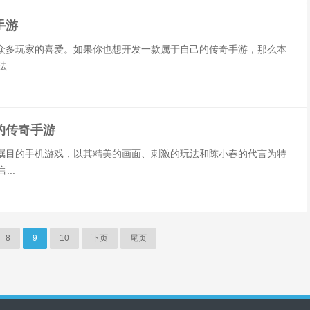
手游
众多玩家的喜爱。如果你也想开发一款属于自己的传奇手游，那么本
..
的传奇手游
瞩目的手机游戏，以其精美的画面、刺激的玩法和陈小春的代言为特
..
8
9
10
下页
尾页